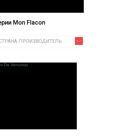
Jardin de France
Jo Malone
рии Mon Flacon
Jovoy Paris
Jul et Mad Paris
Jardins D`ecrivains
СТРАНА-ПРОИЗВОДИТЕЛЬ
Jeroboam
Juliette has a Gun
O
Odin
Olfactive Studio
ions
Olfattology
Olibere Parfums
Olivier Durbano
Onyrico
Orlov Paris
Ormonde Jayne
Oros
Orto Parisi