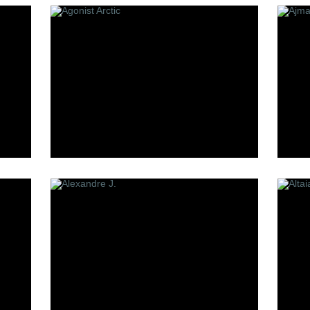
Making of Cannes
Mark Buxton
oheme
Memo
Min New York
Mizensir
Molecules
Mona Di Orio
Moresque
MDCI Parfums
S
T
et
Simone Cosac
Tom Ford
Stephane Humbert Lucas
The Parfum
777
Tiziana Terenzi
Sue Wong
Serge Lutens
Stephanie de Bruijn
Simone Andreoli