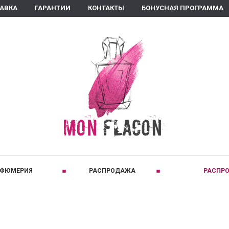
ТАВКА
ГАРАНТИИ
КОНТАКТЫ
БОНУСНАЯ ПРОГРАММА
РФЮМЕРИЯ
РАСПРОДАЖА
РАСПРО
ПРИНАДЛЕЖНОСТЬ:
C
КЛАССИФИКАЦИЯ:
D
Для женщин
Восточные
Comptoir Sud Pacifique
David Jourquin
Для мужчин
Древесные
Coquillete Paris
Diptyque
Для детей
Кожаные
Creed
Dear Diary