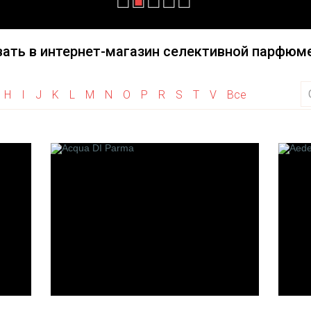
Haute Fragrance
Initio Parfums Prives
Herve Gambs Paris
Illuminum
ать в интернет-магазин селективной парфюме
Histoires De Parfums
House of Sillage
Hayari Parfums
H
I
J
K
L
M
N
O
P
R
S
T
V
Все
Heeley
M
N
 la Vanille
M. Micallef
Nature's
de Bach
Merhis
Nobile 1942
Maison Francis Kurkdjian
Neela Vermeire Creat
arfumeur
Montale
Nishane
fumeurs
Mancera
Nasomatto
Maitre Parfumeur Et
Neotantric
Olfattivo
Gantier
Des Parfumeurs
Maria Candida Gentile
M.Int
s de Paris
Maison Gabriella Chieffo