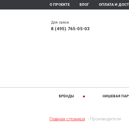
О ПРОЕКТЕ
БЛОГ
ОПЛАТА И ДОС
Для связи:
8 (495) 765-05-03
БРЕНДЫ
НИШЕВАЯ ПА
РАЗДЕЛЫ:
A
B
Ароматизаторы помещения
Altaia
Bois 1920
Главная страница
Производители
Ароматическое мыло
Arte Olfatto
Baldi
Духи
Amouage
Brecourt