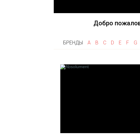
Fragonard
Goti
Frapin
Gri Gri
Flumen
Добро пожалов
Franck Boclet
Floris
БРЕНДЫ
A
B
C
D
E
F
G
Franck Muller
K
L
Keiko Mecheri
La Maison de
Kilian
Les Fleurs 
Linari
L'artisan P
Les 12 Par
Francais
Laboratorio 
Le Cercle 
Createurs
Les Cocotte