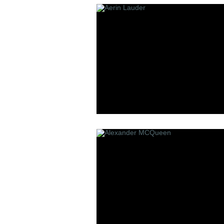
Les Contes
Lui Niche
L'atelier B
P
R
Panouge
Robert Pigu
Parfum d`Empire
Room 1015
Premiere Note
Paolo Pecora
Profumi Del Forte
Penhaligon`s
Pantheon Roma
Parfums bdk Paris
Parfums Bombay 1950