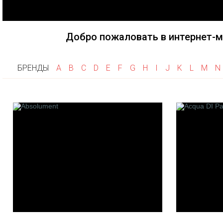
Fragonard
Goti
Haute F
Frapin
Gri Gri
Herve G
Flumen
Добро пожаловать в интернет-м
Histoire
Franck Boclet
House of
Floris
Hayari P
БРЕНДЫ
A
B
C
D
E
F
G
H
I
J
K
L
M
N
Franck Muller
Heeley
K
L
M
Keiko Mecheri
La Maison de la Vanille
M. Micall
Kilian
Les Fleurs de Bach
Merhis
Linari
Maison F
L'artisan Parfumeur
Montale
Les 12 Parfumeurs
Mancera
Francais
Maitre P
Laboratorio Olfattivo
Gantier
Le Cercle Des Parfumeurs
Maria Ca
Createurs
M.Int
Les Cocottes de Paris
Maison G