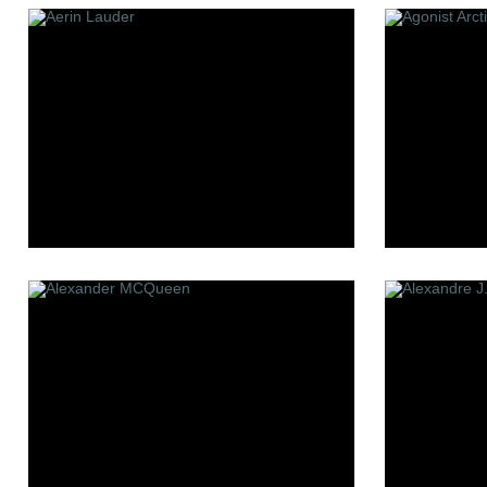
Les Contes
Making o
Lui Niche
Mark Bux
L'atelier Boheme
Memo
Min New
Mizensir
Molecul
Mona Di 
Moresq
MDCI Pa
P
R
S
Panouge
Robert Piguet
Simone 
Parfum d`Empire
Room 1015
Stephan
Premiere Note
777
Paolo Pecora
Sue Wo
Profumi Del Forte
Serge L
Penhaligon`s
Stephani
Pantheon Roma
Simone A
Parfums bdk Paris
Parfums Bombay 1950