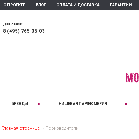
О ПРОЕКТЕ
БЛОГ
ОПЛАТА И ДОСТАВКА
ГАРАНТИИ
Для связи:
8 (495) 765-05-03
БРЕНДЫ
НИШЕВАЯ ПАРФЮМЕРИЯ
РАЗДЕЛЫ:
A
B
ПРИНАДЛЕЖНОС
C
Ароматизаторы помещения
Для женщин
Altaia
Bois 1920
Comptoir
Главная страница
Производители
Ароматическое мыло
Для мужчин
Arte Olfatto
Baldi
Coquillet
Духи
Для детей
Amouage
Brecourt
Creed