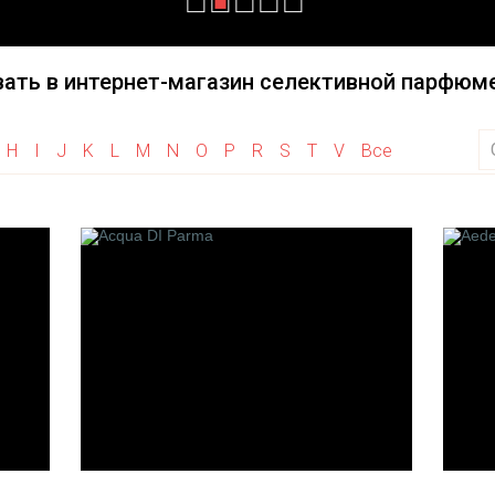
Haute Fragrance
Initio Parfums Prives
Herve Gambs Paris
Illuminum
ать в интернет-магазин селективной парфюме
Histoires De Parfums
House of Sillage
Hayari Parfums
H
I
J
K
L
M
N
O
P
R
S
T
V
Все
Heeley
M
N
 la Vanille
M. Micallef
Nature's
de Bach
Merhis
Nobile 1942
Maison Francis Kurkdjian
Neela Vermeire Creat
arfumeur
Montale
Nishane
fumeurs
Mancera
Nasomatto
Maitre Parfumeur Et
Neotantric
Olfattivo
Gantier
Des Parfumeurs
Maria Candida Gentile
M.Int
s de Paris
Maison Gabriella Chieffo