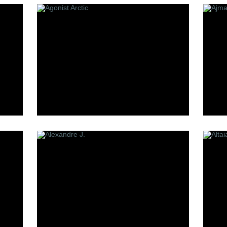
Making of Cannes
Mark Buxton
oheme
Memo
Min New York
Mizensir
Molecules
Mona Di Orio
Moresque
MDCI Parfums
S
T
et
Simone Cosac
Tom Ford
Stephane Humbert Lucas
The Parfum
777
Tiziana Terenzi
Sue Wong
Serge Lutens
Stephanie de Bruijn
Simone Andreoli