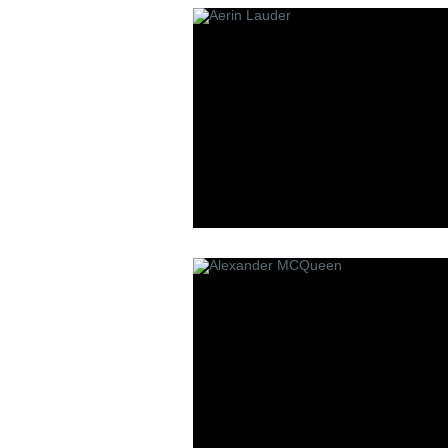
Les Contes
Lui Niche
L'atelier B
P
R
Panouge
Robert Pigu
Parfum d`Empire
Room 1015
Premiere Note
Paolo Pecora
Profumi Del Forte
Penhaligon`s
Pantheon Roma
Parfums bdk Paris
Parfums Bombay 1950