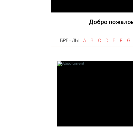
Fragonard
Goti
Frapin
Gri Gri
Flumen
Добро пожалов
Franck Boclet
Floris
БРЕНДЫ
A
B
C
D
E
F
G
Franck Muller
K
L
Keiko Mecheri
La Maison de
Kilian
Les Fleurs 
Linari
L'artisan P
Les 12 Par
Francais
Laboratorio 
Le Cercle 
Createurs
Les Cocotte