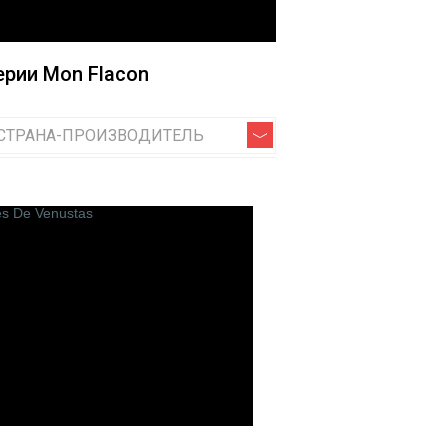
Jardin de France
Jo Malone
рии Mon Flacon
Jovoy Paris
Jul et Mad Paris
Jardins D`ecrivains
СТРАНА-ПРОИЗВОДИТЕЛЬ
Jeroboam
Juliette has a Gun
O
Odin
Olfactive Studio
ions
Olfattology
Olibere Parfums
Olivier Durbano
Onyrico
Orlov Paris
Ormonde Jayne
Oros
Orto Parisi