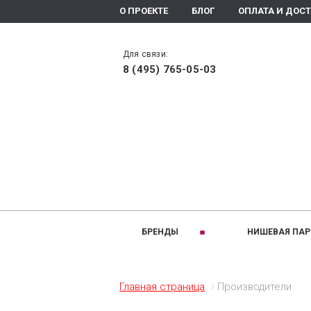
О ПРОЕКТЕ
БЛОГ
ОПЛАТА И ДОС
Для связи:
8 (495) 765-05-03
БРЕНДЫ
НИШЕВАЯ ПА
РАЗДЕЛЫ:
A
B
Ароматизаторы помещения
Altaia
Bois 1920
Главная страница
Производители
Ароматическое мыло
Arte Olfatto
Baldi
Духи
Amouage
Brecourt