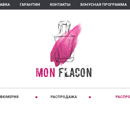
ТАВКА
ГАРАНТИИ
КОНТАКТЫ
БОНУСНАЯ ПРОГРАММА
РФЮМЕРИЯ
РАСПРОДАЖА
РАСПРО
ПРИНАДЛЕЖНОСТЬ:
C
КЛАССИФИКАЦИЯ:
D
Для женщин
Восточные
Comptoir Sud Pacifique
David Jourquin
Для мужчин
Древесные
Coquillete Paris
Diptyque
Для детей
Кожаные
Creed
Dear Diary