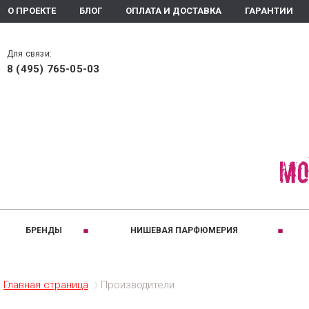
О ПРОЕКТЕ
БЛОГ
ОПЛАТА И ДОСТАВКА
ГАРАНТИИ
Для связи:
8 (495) 765-05-03
БРЕНДЫ
НИШЕВАЯ ПАРФЮМЕРИЯ
РАЗДЕЛЫ:
A
B
ПРИНАДЛЕЖНОС
C
Ароматизаторы помещения
Для женщин
Altaia
Bois 1920
Comptoir
Главная страница
Производители
Ароматическое мыло
Для мужчин
Arte Olfatto
Baldi
Coquillet
Духи
Для детей
Amouage
Brecourt
Creed