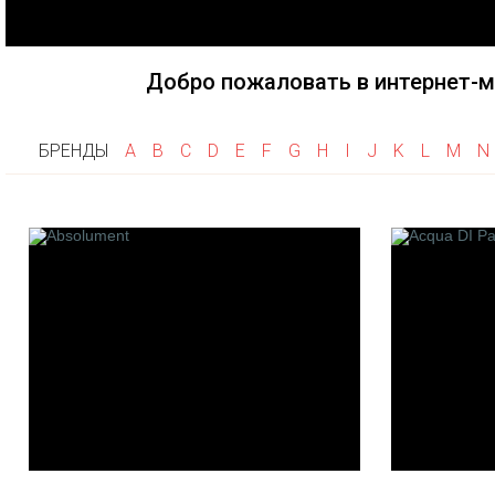
Fragonard
Goti
Haute F
Frapin
Gri Gri
Herve G
Flumen
Добро пожаловать в интернет-м
Histoire
Franck Boclet
House of
Floris
Hayari P
БРЕНДЫ
A
B
C
D
E
F
G
H
I
J
K
L
M
N
Franck Muller
Heeley
K
L
M
Keiko Mecheri
La Maison de la Vanille
M. Micall
Kilian
Les Fleurs de Bach
Merhis
Linari
Maison F
L'artisan Parfumeur
Montale
Les 12 Parfumeurs
Mancera
Francais
Maitre P
Laboratorio Olfattivo
Gantier
Le Cercle Des Parfumeurs
Maria Ca
Createurs
M.Int
Les Cocottes de Paris
Maison G