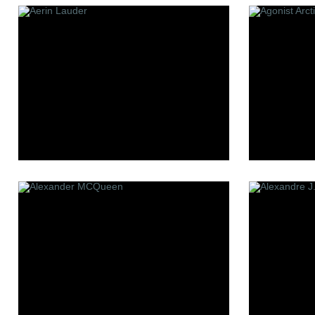
Les Contes
Making o
Lui Niche
Mark Bux
L'atelier Boheme
Memo
Min New
Mizensir
Molecul
Mona Di 
Moresq
MDCI Pa
P
R
S
Panouge
Robert Piguet
Simone 
Parfum d`Empire
Room 1015
Stephan
Premiere Note
777
Paolo Pecora
Sue Wo
Profumi Del Forte
Serge L
Penhaligon`s
Stephani
Pantheon Roma
Simone A
Parfums bdk Paris
Parfums Bombay 1950