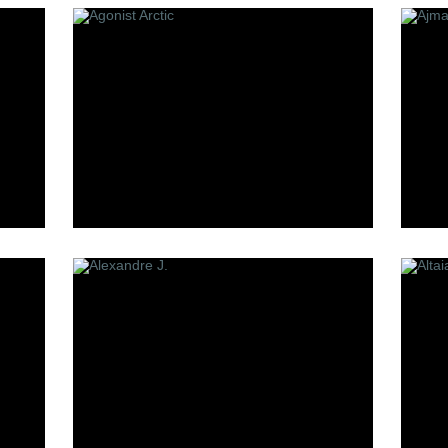
Making of Cannes
Mark Buxton
oheme
Memo
Min New York
Mizensir
Molecules
Mona Di Orio
Moresque
MDCI Parfums
S
T
et
Simone Cosac
Tom Ford
Stephane Humbert Lucas
The Parfum
777
Tiziana Terenzi
Sue Wong
Serge Lutens
Stephanie de Bruijn
Simone Andreoli