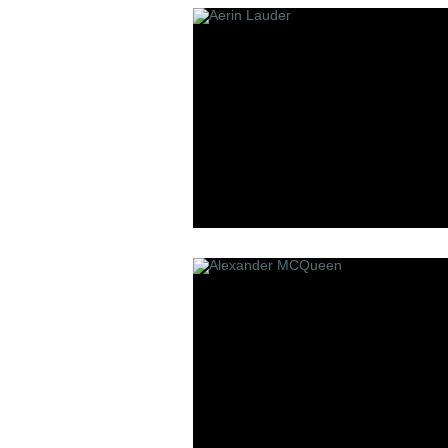
Les Contes
Lui Niche
L'atelier B
P
R
Panouge
Robert Pigu
Parfum d`Empire
Room 1015
Premiere Note
Paolo Pecora
Profumi Del Forte
Penhaligon`s
Pantheon Roma
Parfums bdk Paris
Parfums Bombay 1950