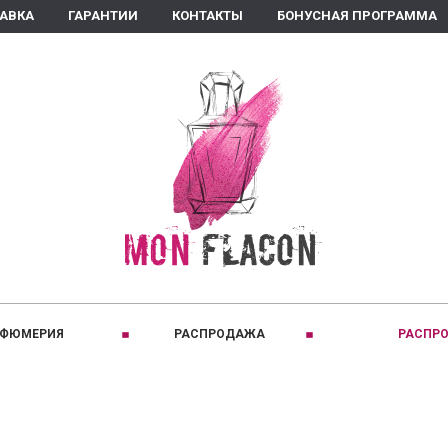
ТАВКА
ГАРАНТИИ
КОНТАКТЫ
БОНУСНАЯ ПРОГРАММА
РФЮМЕРИЯ
РАСПРОДАЖА
РАСПРО
ПРИНАДЛЕЖНОСТЬ:
C
КЛАССИФИКАЦИЯ:
D
Для женщин
Восточные
Comptoir Sud Pacifique
David Jourquin
Для мужчин
Древесные
Coquillete Paris
Diptyque
Для детей
Кожаные
Creed
Dear Diary