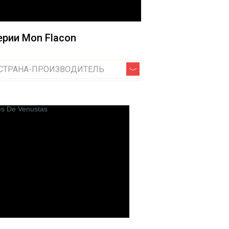
Jardin de France
Jo Malone
рии Mon Flacon
Jovoy Paris
Jul et Mad Paris
Jardins D`ecrivains
СТРАНА-ПРОИЗВОДИТЕЛЬ
Jeroboam
Juliette has a Gun
O
Odin
Olfactive Studio
ions
Olfattology
Olibere Parfums
Olivier Durbano
Onyrico
Orlov Paris
Ormonde Jayne
Oros
Orto Parisi