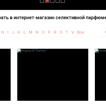
Haute Fragrance
Initio Parfums Prives
Herve Gambs Paris
Illuminum
ать в интернет-магазин селективной парфюме
Histoires De Parfums
House of Sillage
Hayari Parfums
H
I
J
K
L
M
N
O
P
R
S
T
V
Все
Heeley
M
N
 la Vanille
M. Micallef
Nature's
de Bach
Merhis
Nobile 1942
Maison Francis Kurkdjian
Neela Vermeire Creat
arfumeur
Montale
Nishane
fumeurs
Mancera
Nasomatto
Maitre Parfumeur Et
Neotantric
Olfattivo
Gantier
Des Parfumeurs
Maria Candida Gentile
M.Int
s de Paris
Maison Gabriella Chieffo