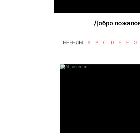
Fragonard
Goti
Frapin
Gri Gri
Flumen
Добро пожалов
Franck Boclet
Floris
БРЕНДЫ
A
B
C
D
E
F
G
Franck Muller
K
L
Keiko Mecheri
La Maison de
Kilian
Les Fleurs 
Linari
L'artisan P
Les 12 Par
Francais
Laboratorio 
Le Cercle 
Createurs
Les Cocotte