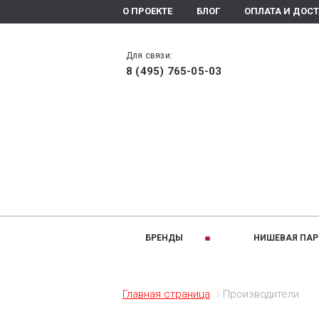
О ПРОЕКТЕ
БЛОГ
ОПЛАТА И ДОС
Для связи:
8 (495) 765-05-03
БРЕНДЫ
НИШЕВАЯ ПА
РАЗДЕЛЫ:
A
B
Ароматизаторы помещения
Altaia
Bois 1920
Главная страница
Производители
Ароматическое мыло
Arte Olfatto
Baldi
Духи
Amouage
Brecourt