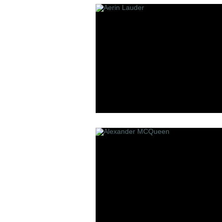
Les Contes
Lui Niche
L'atelier B
P
R
Panouge
Robert Pigu
Parfum d`Empire
Room 1015
Premiere Note
Paolo Pecora
Profumi Del Forte
Penhaligon`s
Pantheon Roma
Parfums bdk Paris
Parfums Bombay 1950