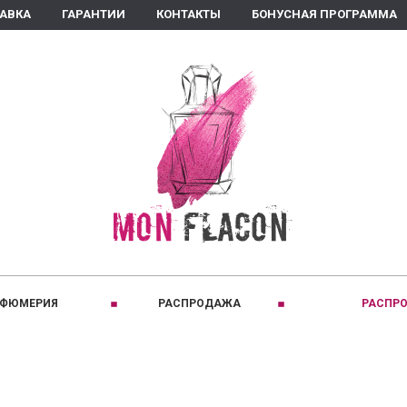
ТАВКА
ГАРАНТИИ
КОНТАКТЫ
БОНУСНАЯ ПРОГРАММА
РФЮМЕРИЯ
РАСПРОДАЖА
РАСПРО
ПРИНАДЛЕЖНОСТЬ:
C
КЛАССИФИКАЦИЯ:
D
Для женщин
Восточные
Comptoir Sud Pacifique
David Jourquin
Для мужчин
Древесные
Coquillete Paris
Diptyque
Для детей
Кожаные
Creed
Dear Diary