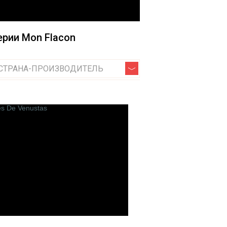
Jardin de France
Jo Malone
рии Mon Flacon
Jovoy Paris
Jul et Mad Paris
Jardins D`ecrivains
СТРАНА-ПРОИЗВОДИТЕЛЬ
Jeroboam
Juliette has a Gun
O
Odin
Olfactive Studio
ions
Olfattology
Olibere Parfums
Olivier Durbano
Onyrico
Orlov Paris
Ormonde Jayne
Oros
Orto Parisi