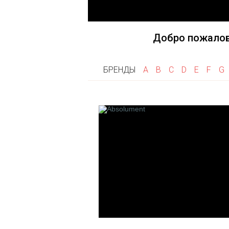
Fragonard
Goti
Frapin
Gri Gri
Flumen
Добро пожалов
Franck Boclet
Floris
БРЕНДЫ
A
B
C
D
E
F
G
Franck Muller
K
L
Keiko Mecheri
La Maison de
Kilian
Les Fleurs 
Linari
L'artisan P
Les 12 Par
Francais
Laboratorio 
Le Cercle 
Createurs
Les Cocotte