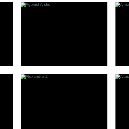
Making of Cannes
Mark Buxton
oheme
Memo
Min New York
Mizensir
Molecules
Mona Di Orio
Moresque
MDCI Parfums
S
T
et
Simone Cosac
Tom Ford
Stephane Humbert Lucas
The Parfum
777
Tiziana Terenzi
Sue Wong
Serge Lutens
Stephanie de Bruijn
Simone Andreoli