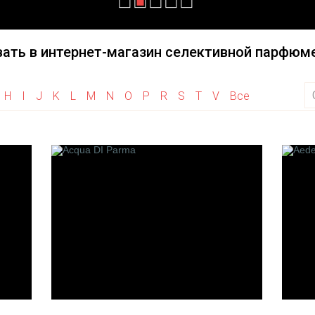
Haute Fragrance
Initio Parfums Prives
Herve Gambs Paris
Illuminum
ать в интернет-магазин селективной парфюме
Histoires De Parfums
House of Sillage
Hayari Parfums
H
I
J
K
L
M
N
O
P
R
S
T
V
Все
Heeley
M
N
 la Vanille
M. Micallef
Nature's
de Bach
Merhis
Nobile 1942
Maison Francis Kurkdjian
Neela Vermeire Creat
arfumeur
Montale
Nishane
fumeurs
Mancera
Nasomatto
Maitre Parfumeur Et
Neotantric
Olfattivo
Gantier
Des Parfumeurs
Maria Candida Gentile
M.Int
s de Paris
Maison Gabriella Chieffo