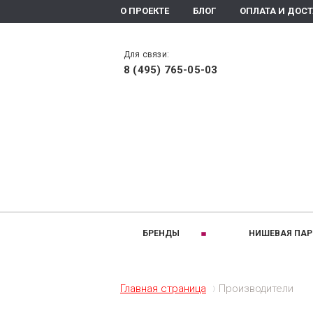
О ПРОЕКТЕ
БЛОГ
ОПЛАТА И ДОС
Для связи:
8 (495) 765-05-03
БРЕНДЫ
НИШЕВАЯ ПА
РАЗДЕЛЫ:
A
B
Ароматизаторы помещения
Altaia
Bois 1920
Главная страница
Производители
Ароматическое мыло
Arte Olfatto
Baldi
Духи
Amouage
Brecourt