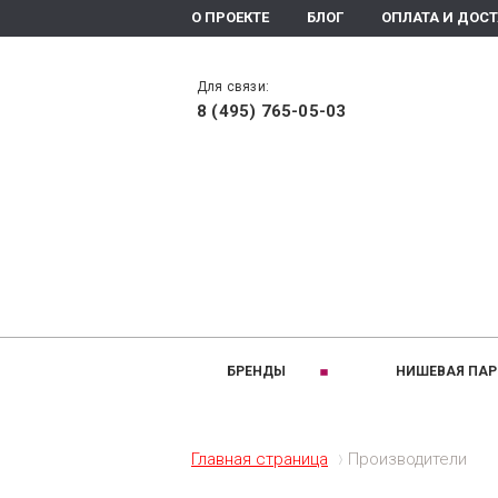
О ПРОЕКТЕ
БЛОГ
ОПЛАТА И ДОС
Для связи:
8 (495) 765-05-03
БРЕНДЫ
НИШЕВАЯ ПА
РАЗДЕЛЫ:
A
B
Ароматизаторы помещения
Altaia
Bois 1920
Главная страница
Производители
Ароматическое мыло
Arte Olfatto
Baldi
Духи
Amouage
Brecourt