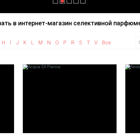
Haute Fragrance
Initio Parfums Prives
Herve Gambs Paris
Illuminum
ать в интернет-магазин селективной парфюме
Histoires De Parfums
House of Sillage
Hayari Parfums
H
I
J
K
L
M
N
O
P
R
S
T
V
Все
Heeley
M
N
 la Vanille
M. Micallef
Nature's
de Bach
Merhis
Nobile 1942
Maison Francis Kurkdjian
Neela Vermeire Creat
arfumeur
Montale
Nishane
fumeurs
Mancera
Nasomatto
Maitre Parfumeur Et
Neotantric
Olfattivo
Gantier
Des Parfumeurs
Maria Candida Gentile
M.Int
s de Paris
Maison Gabriella Chieffo