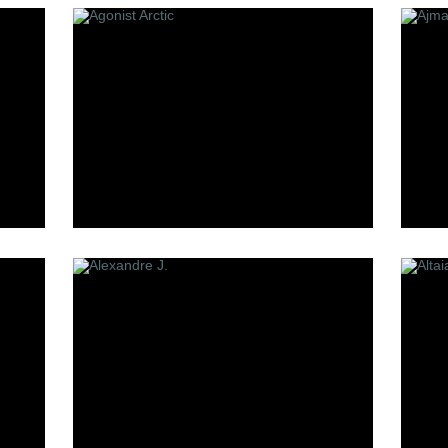
Making of Cannes
Mark Buxton
oheme
Memo
Min New York
Mizensir
Molecules
Mona Di Orio
Moresque
MDCI Parfums
S
T
et
Simone Cosac
Tom Ford
Stephane Humbert Lucas
The Parfum
777
Tiziana Terenzi
Sue Wong
Serge Lutens
Stephanie de Bruijn
Simone Andreoli