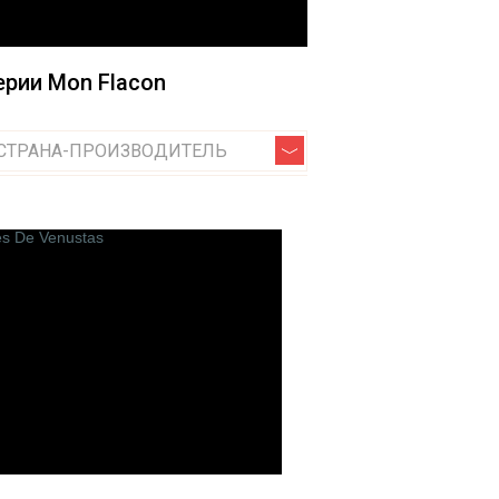
Jardin de France
Jo Malone
рии Mon Flacon
Jovoy Paris
Jul et Mad Paris
Jardins D`ecrivains
СТРАНА-ПРОИЗВОДИТЕЛЬ
Jeroboam
Juliette has a Gun
O
Odin
Olfactive Studio
ions
Olfattology
Olibere Parfums
Olivier Durbano
Onyrico
Orlov Paris
Ormonde Jayne
Oros
Orto Parisi