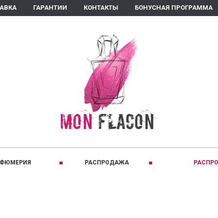
ТАВКА
ГАРАНТИИ
КОНТАКТЫ
БОНУСНАЯ ПРОГРАММА
РФЮМЕРИЯ
РАСПРОДАЖА
РАСПРО
ПРИНАДЛЕЖНОСТЬ:
C
КЛАССИФИКАЦИЯ:
D
Для женщин
Восточные
Comptoir Sud Pacifique
David Jourquin
Для мужчин
Древесные
Coquillete Paris
Diptyque
Для детей
Кожаные
Creed
Dear Diary