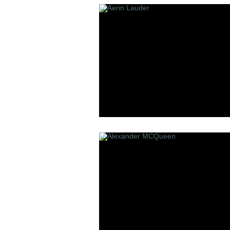
Les Contes
Lui Niche
L'atelier B
P
R
Panouge
Robert Pigu
Parfum d`Empire
Room 1015
Premiere Note
Paolo Pecora
Profumi Del Forte
Penhaligon`s
Pantheon Roma
Parfums bdk Paris
Parfums Bombay 1950