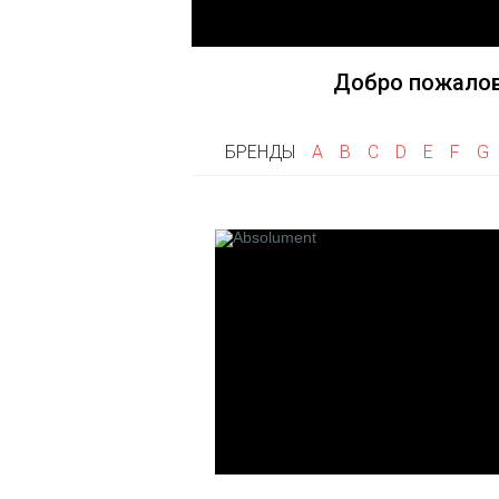
Fragonard
Goti
Frapin
Gri Gri
Flumen
Добро пожалов
Franck Boclet
Floris
БРЕНДЫ
A
B
C
D
E
F
G
Franck Muller
K
L
Keiko Mecheri
La Maison de
Kilian
Les Fleurs 
Linari
L'artisan P
Les 12 Par
Francais
Laboratorio 
Le Cercle 
Createurs
Les Cocotte