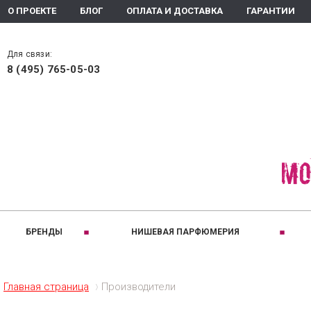
О ПРОЕКТЕ
БЛОГ
ОПЛАТА И ДОСТАВКА
ГАРАНТИИ
Для связи:
8 (495) 765-05-03
БРЕНДЫ
НИШЕВАЯ ПАРФЮМЕРИЯ
РАЗДЕЛЫ:
A
B
ПРИНАДЛЕЖНОС
C
Ароматизаторы помещения
Для женщин
Altaia
Bois 1920
Comptoir
Главная страница
Производители
Ароматическое мыло
Для мужчин
Arte Olfatto
Baldi
Coquillet
Духи
Для детей
Amouage
Brecourt
Creed