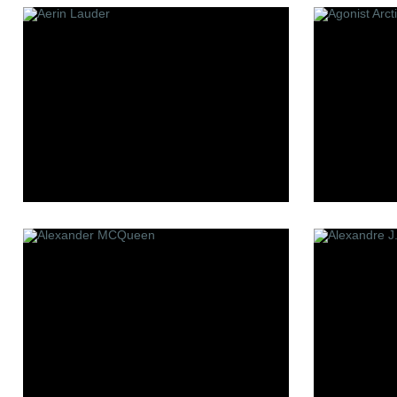
Les Contes
Making o
Lui Niche
Mark Bux
L'atelier Boheme
Memo
Min New
Mizensir
Molecul
Mona Di 
Moresq
MDCI Pa
P
R
S
Panouge
Robert Piguet
Simone 
Parfum d`Empire
Room 1015
Stephan
Premiere Note
777
Paolo Pecora
Sue Wo
Profumi Del Forte
Serge L
Penhaligon`s
Stephani
Pantheon Roma
Simone A
Parfums bdk Paris
Parfums Bombay 1950