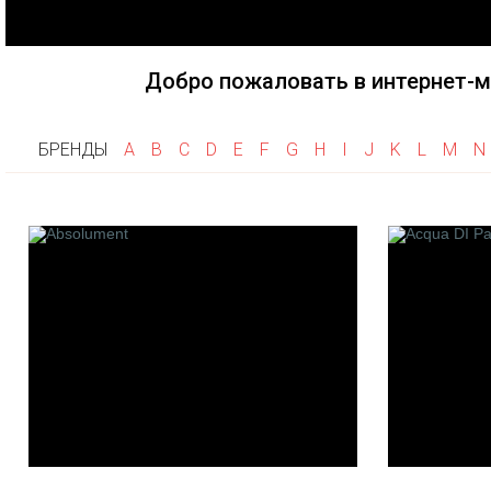
Fragonard
Goti
Haute F
Frapin
Gri Gri
Herve G
Flumen
Добро пожаловать в интернет-м
Histoire
Franck Boclet
House of
Floris
Hayari P
БРЕНДЫ
A
B
C
D
E
F
G
H
I
J
K
L
M
N
Franck Muller
Heeley
K
L
M
Keiko Mecheri
La Maison de la Vanille
M. Micall
Kilian
Les Fleurs de Bach
Merhis
Linari
Maison F
L'artisan Parfumeur
Montale
Les 12 Parfumeurs
Mancera
Francais
Maitre P
Laboratorio Olfattivo
Gantier
Le Cercle Des Parfumeurs
Maria Ca
Createurs
M.Int
Les Cocottes de Paris
Maison G