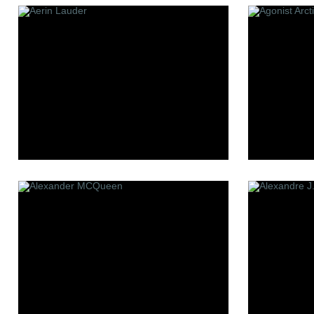
Les Contes
Making o
Lui Niche
Mark Bux
L'atelier Boheme
Memo
Min New
Mizensir
Molecul
Mona Di 
Moresq
MDCI Pa
P
R
S
Panouge
Robert Piguet
Simone 
Parfum d`Empire
Room 1015
Stephan
Premiere Note
777
Paolo Pecora
Sue Wo
Profumi Del Forte
Serge L
Penhaligon`s
Stephani
Pantheon Roma
Simone A
Parfums bdk Paris
Parfums Bombay 1950