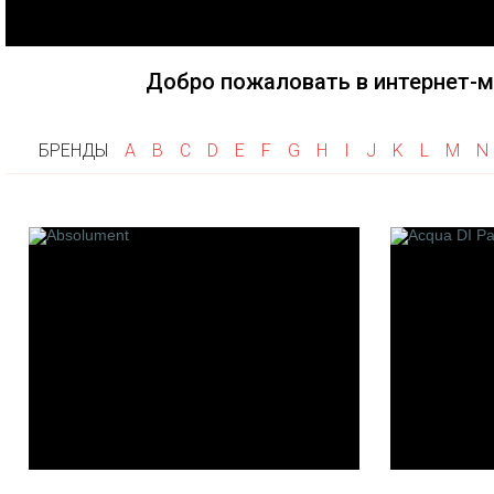
Fragonard
Goti
Haute F
Frapin
Gri Gri
Herve G
Flumen
Добро пожаловать в интернет-м
Histoire
Franck Boclet
House of
Floris
Hayari P
БРЕНДЫ
A
B
C
D
E
F
G
H
I
J
K
L
M
N
Franck Muller
Heeley
K
L
M
Keiko Mecheri
La Maison de la Vanille
M. Micall
Kilian
Les Fleurs de Bach
Merhis
Linari
Maison F
L'artisan Parfumeur
Montale
Les 12 Parfumeurs
Mancera
Francais
Maitre P
Laboratorio Olfattivo
Gantier
Le Cercle Des Parfumeurs
Maria Ca
Createurs
M.Int
Les Cocottes de Paris
Maison G