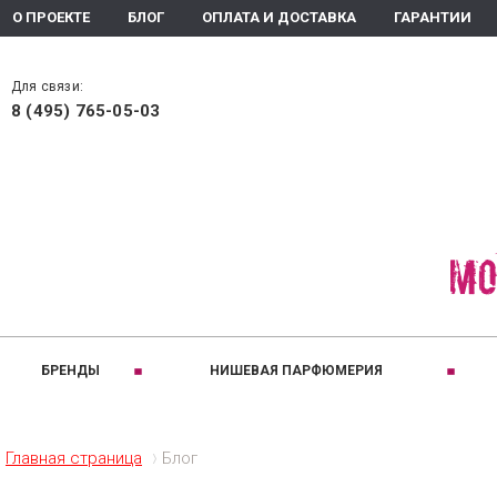
О ПРОЕКТЕ
БЛОГ
ОПЛАТА И ДОСТАВКА
ГАРАНТИИ
Для связи:
8 (495) 765-05-03
БРЕНДЫ
НИШЕВАЯ ПАРФЮМЕРИЯ
РАЗДЕЛЫ:
A
B
ПРИНАДЛЕЖНОС
C
Ароматизаторы помещения
Для женщин
Altaia
Bois 1920
Comptoir
Главная страница
Блог
Ароматическое мыло
Для мужчин
Arte Olfatto
Baldi
Coquillet
Духи
Для детей
Amouage
Brecourt
Creed