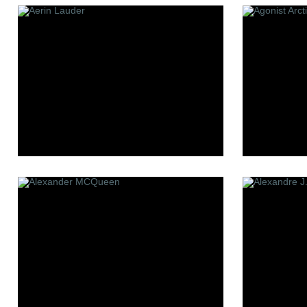
Les Contes
Making o
Lui Niche
Mark Bux
L'atelier Boheme
Memo
Min New
Mizensir
Molecul
Mona Di 
Moresq
MDCI Pa
P
R
S
Panouge
Robert Piguet
Simone 
Parfum d`Empire
Room 1015
Stephan
Premiere Note
777
Paolo Pecora
Sue Wo
Profumi Del Forte
Serge L
Penhaligon`s
Stephani
Pantheon Roma
Simone A
Parfums bdk Paris
Parfums Bombay 1950