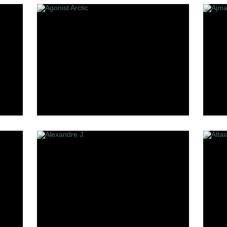
Making of Cannes
Mark Buxton
oheme
Memo
Min New York
Mizensir
Molecules
Mona Di Orio
Moresque
MDCI Parfums
S
T
et
Simone Cosac
Tom Ford
Stephane Humbert Lucas
The Parfum
777
Tiziana Terenzi
Sue Wong
Serge Lutens
Stephanie de Bruijn
Simone Andreoli