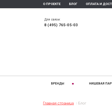
О ПРОЕКТЕ
БЛОГ
ОПЛАТА И ДОС
Для связи:
8 (495) 765-05-03
БРЕНДЫ
НИШЕВАЯ ПА
РАЗДЕЛЫ:
A
B
Ароматизаторы помещения
Altaia
Bois 1920
Главная страница
Блог
Ароматическое мыло
Arte Olfatto
Baldi
Духи
Amouage
Brecourt