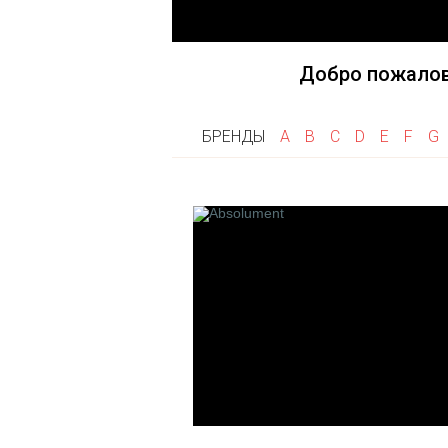
Fragonard
Goti
Frapin
Gri Gri
Flumen
Добро пожалов
Franck Boclet
Floris
БРЕНДЫ
A
B
C
D
E
F
G
Franck Muller
K
L
Keiko Mecheri
La Maison de
Kilian
Les Fleurs 
Linari
L'artisan P
Les 12 Par
Francais
Laboratorio 
Le Cercle 
Createurs
Les Cocotte