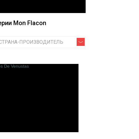
Jardin de France
Jo Malone
рии Mon Flacon
Jovoy Paris
Jul et Mad Paris
Jardins D`ecrivains
СТРАНА-ПРОИЗВОДИТЕЛЬ
Jeroboam
Juliette has a Gun
O
Odin
Olfactive Studio
ions
Olfattology
Olibere Parfums
Olivier Durbano
Onyrico
Orlov Paris
Ormonde Jayne
Oros
Orto Parisi