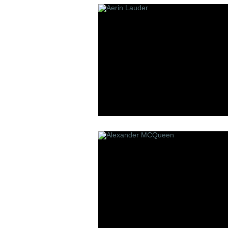
Les Contes
Lui Niche
L'atelier B
P
R
Panouge
Robert Pigu
Parfum d`Empire
Room 1015
Premiere Note
Paolo Pecora
Profumi Del Forte
Penhaligon`s
Pantheon Roma
Parfums bdk Paris
Parfums Bombay 1950