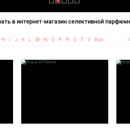
Haute Fragrance
Initio Parfums Prives
Herve Gambs Paris
Illuminum
ать в интернет-магазин селективной парфюме
Histoires De Parfums
House of Sillage
Hayari Parfums
H
I
J
K
L
M
N
O
P
R
S
T
V
Все
Heeley
M
N
 la Vanille
M. Micallef
Nature's
de Bach
Merhis
Nobile 1942
Maison Francis Kurkdjian
Neela Vermeire Creat
arfumeur
Montale
Nishane
fumeurs
Mancera
Nasomatto
Maitre Parfumeur Et
Neotantric
Olfattivo
Gantier
Des Parfumeurs
Maria Candida Gentile
M.Int
s de Paris
Maison Gabriella Chieffo