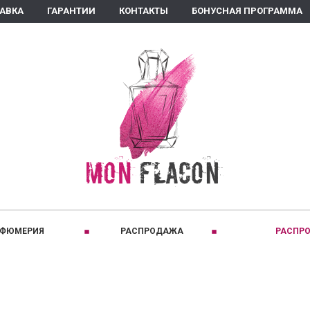
ТАВКА
ГАРАНТИИ
КОНТАКТЫ
БОНУСНАЯ ПРОГРАММА
РФЮМЕРИЯ
РАСПРОДАЖА
РАСПРО
ПРИНАДЛЕЖНОСТЬ:
C
КЛАССИФИКАЦИЯ:
D
Для женщин
Восточные
Comptoir Sud Pacifique
David Jourquin
Для мужчин
Древесные
Coquillete Paris
Diptyque
Для детей
Кожаные
Creed
Dear Diary