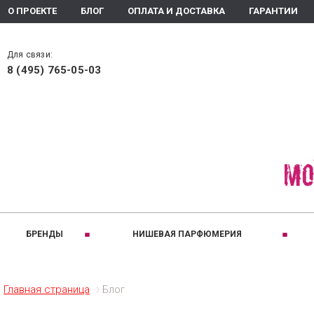
О ПРОЕКТЕ
БЛОГ
ОПЛАТА И ДОСТАВКА
ГАРАНТИИ
Для связи:
8 (495) 765-05-03
БРЕНДЫ
НИШЕВАЯ ПАРФЮМЕРИЯ
РАЗДЕЛЫ:
A
B
ПРИНАДЛЕЖНОС
C
Ароматизаторы помещения
Для женщин
Altaia
Bois 1920
Comptoir
Главная страница
Блог
Ароматическое мыло
Для мужчин
Arte Olfatto
Baldi
Coquillet
Духи
Для детей
Amouage
Brecourt
Creed