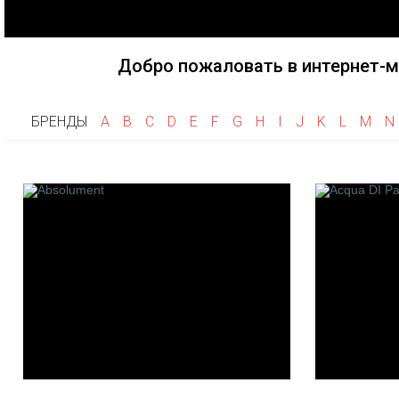
Fragonard
Goti
Haute F
Frapin
Gri Gri
Herve G
Flumen
Добро пожаловать в интернет-м
Histoire
Franck Boclet
House of
Floris
Hayari P
БРЕНДЫ
A
B
C
D
E
F
G
H
I
J
K
L
M
N
Franck Muller
Heeley
K
L
M
Keiko Mecheri
La Maison de la Vanille
M. Micall
Kilian
Les Fleurs de Bach
Merhis
Linari
Maison F
L'artisan Parfumeur
Montale
Les 12 Parfumeurs
Mancera
Francais
Maitre P
Laboratorio Olfattivo
Gantier
Le Cercle Des Parfumeurs
Maria Ca
Createurs
M.Int
Les Cocottes de Paris
Maison G